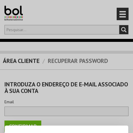
Olá,
iniciar sessão
PT
0
CARRINHO
ÁREA CLIENTE
RECUPERAR PASSWORD
EVENTOS
INTRODUZA O ENDEREÇO DE E-MAIL ASSOCIADO
CARTÕES
À SUA CONTA
PRODUTOS
Email