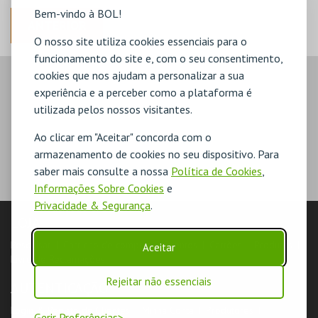
Bem-vindo à BOL!
ANTERIOR
O nosso site utiliza cookies essenciais para o
funcionamento do site e, com o seu consentimento,
cookies que nos ajudam a personalizar a sua
experiência e a perceber como a plataforma é
utilizada pelos nossos visitantes.
Ao clicar em "Aceitar" concorda com o
armazenamento de cookies no seu dispositivo. Para
saber mais consulte a nossa
Política de Cookies
,
Informações Sobre Cookies
e
Privacidade & Segurança
.
LOJA
Pesquisar
Carrinho de compras
Eventos
Cartões
Produtos
Aceitar
Livro de Reclamações
Rejeitar não essenciais
AUTENTICAÇÃO
Login & Registo de Clientes
Minha Conta
Produtores
Gerir Preferências