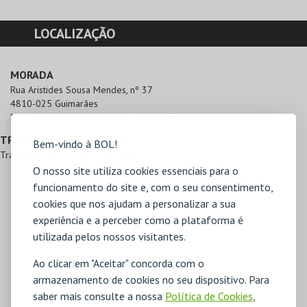
LOCALIZAÇÃO
MORADA
Rua Aristides Sousa Mendes, nº 37

4810-025 Guimarães
Direcções para Teleférico de Guimarães
TRANSPORTES PÚBLICOS
Bem-vindo à BOL!
Transporte de pessoas por cabo.
O nosso site utiliza cookies essenciais para o
funcionamento do site e, com o seu consentimento,
cookies que nos ajudam a personalizar a sua
experiência e a perceber como a plataforma é
utilizada pelos nossos visitantes.
Ao clicar em "Aceitar" concorda com o
armazenamento de cookies no seu dispositivo. Para
saber mais consulte a nossa
Política de Cookies
,