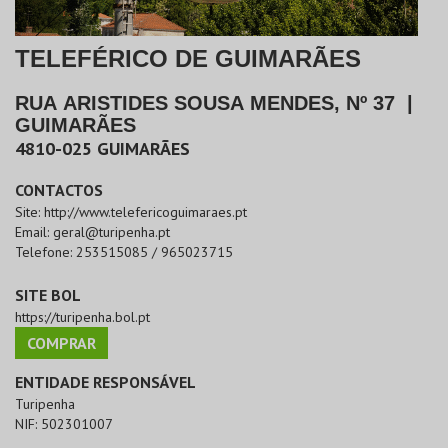
TELEFÉRICO DE GUIMARÃES
RUA ARISTIDES SOUSA MENDES, Nº 37
|
GUIMARÃES
4810-025
GUIMARÃES
CONTACTOS
Site:
http://www.telefericoguimaraes.pt
Email:
geral@turipenha.pt
Telefone:
253515085 / 965023715
SITE BOL
https://turipenha.bol.pt
COMPRAR
ENTIDADE RESPONSÁVEL
Turipenha
NIF:
502301007