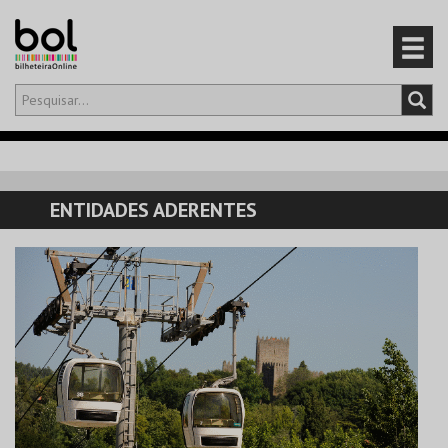
Olá,
iniciar sessão
PT
0
CARRINHO
ENTIDADES ADERENTES
EVENTOS
CARTÕES
PRODUTOS